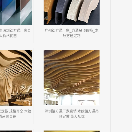
做 深圳铝方通厂家直
广州铝方通厂家_方通吊顶价格_木
量大价格优惠
纹方通定制
定做 规格齐全 木纹
深圳铝方通厂家直销 木纹铝方通吊
通吊顶直销
顶定做 量大从优