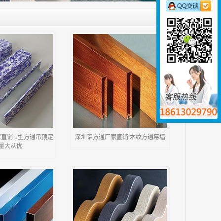
直销 u型方通吊顶定
深圳铝方通厂家直销 木纹方通幕墙
 量大从优