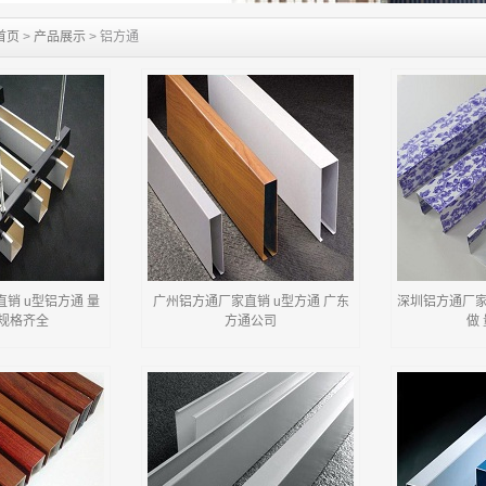
首页
>
产品展示
> 铝方通
销 u型铝方通 量
广州铝方通厂家直销 u型方通 广东
深圳铝方通厂家
 规格齐全
方通公司
做