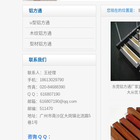
铝方通
您现在的位置是：
u型铝方通
木纹铝方通
型材铝方通
联系我们
联系人：王经理
手机：18613029790
传真：020-84688390
东莞铝方通厂家直
大从优
Q Q ：616807190
邮箱：616807190@qq.com
邮编：511470
地址：广州市南沙区大岗镇北流路5
巷1号
咨询 Q Q ：