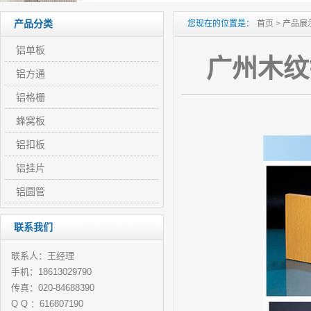
产品分类
您现在的位置是：
首页
>
产品展
铝单板
广州木纹
铝方通
铝格栅
蜂窝板
铝扣板
铝挂片
铝圆管
联系我们
联系人：王经理
手机：18613029790
传真：020-84688390
Q Q ：616807190