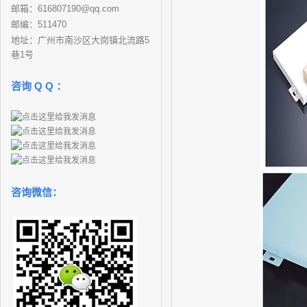
邮箱：616807190@qq.com
邮编：511470
地址：广州市南沙区大岗镇北流路5
巷1号
咨询 Q Q ：
咨询微信：