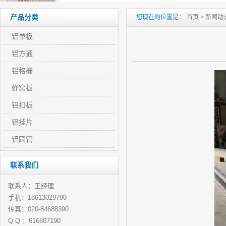
产品分类
您现在的位置是：
首页
>
新闻动
铝单板
铝方通
铝格栅
蜂窝板
铝扣板
铝挂片
铝圆管
联系我们
联系人：王经理
手机：18613029790
传真：020-84688390
Q Q ：616807190