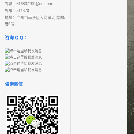
邮箱：616807190@qq.com
邮编：511470
地址：广州市南沙区大岗镇北流路5
巷1号
咨询 Q Q ：
咨询微信：