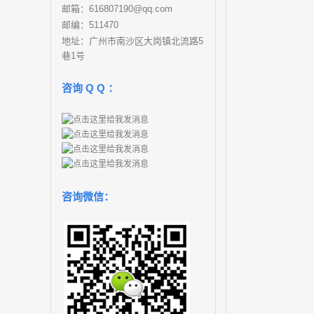
邮箱：616807190@qq.com
邮编：511470
地址：广州市南沙区大岗镇北流路5
巷1号
咨询 Q Q ：
咨询微信：