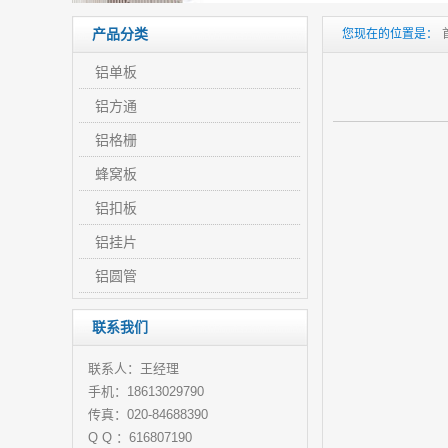
产品分类
您现在的位置是：
铝单板
铝方通
铝格栅
蜂窝板
铝扣板
铝挂片
铝圆管
联系我们
联系人：王经理
手机：18613029790
传真：020-84688390
Q Q ：616807190